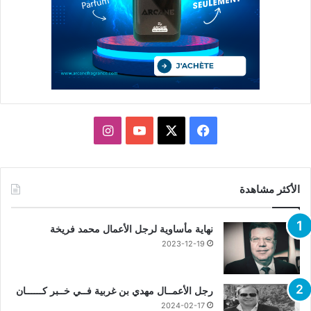
X
فيسبوك
يوتيوب
انستقرام
الأكثر مشاهدة
نهاية مأساوية لرجل الأعمال محمد فريخة
2023-12-19
رجل الأعمــال مهدي بن غربية فــي خــبر كــــــان
2024-02-17