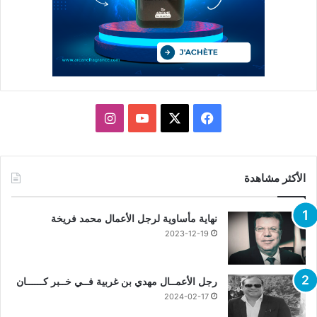
X
فيسبوك
يوتيوب
انستقرام
الأكثر مشاهدة
نهاية مأساوية لرجل الأعمال محمد فريخة
2023-12-19
رجل الأعمــال مهدي بن غربية فــي خــبر كــــــان
2024-02-17