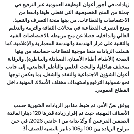
زيادات في أجور أعوان الوظيفة العمومية عبر الترفيع في
جملة من المنح الخصوصية، التي تغطي طيفا واسعا من
الاختصاصات والقطاعات، من بينها منحة التصرف والتنفيذ،
ومنح التصرف القطاعية في مجالات الثقافة والتربية والتعليم
العالي والداخلية، فضلا عن منح مرتبطة بالاختصاصات الفنية
والتقنية على غرار الهندسة والهندسة المعمارية والإعلامية. كما
شملت الزيادات منحا موجهة لقطاعات حساسة، من بينها
الصحة (الأطباء، أطباء الأسنان، الصيادلة والبياطرة)، والرقابة
بمختلف هياكلها، والبحث العلمي والتأطير الجامعي، إلى جانب
أعوان الشؤون الاجتماعية والتفقد والشغل، بما يعكس توجها
نحو شمولية الترفيع واستهداف مختلف الأسلاك المهنية داخل
القطاع العمومي.
ووفق نصّ الأمر، تم ضبط مقادير الزيادات الشهرية حسب
الأصناف المهنية، حيث تم إقرار زيادة قدرها 120 دينارا لفائدة
الصنفين الفرعيين أ1 وأ2 بداية من 1 جانفي 2026، في حين
تتراوح الزيادة بين 100 و105 دنانير بالنسبة للصنف أ3