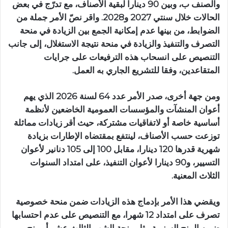
والصنف ب، وبين 90 دينارا لبقية الأصناف، مع تدرّج في بعض
الحالات خلال سنتي 2027 و2028. واقر نصّ الأمر جملة من
الضوابط، من بينها عدم إمكانية الجمع بين الزيادة في منحة
التصرف والتنفيذ والزيادة في منحة نتيجة الاستغلال، إلى جانب
التنصيص على انسحاب هذه الترفيعات على جرايات
المتقاعدين، وفقا للتشريع الجاري به العمل.
ومن جهة أخرى، صدر الأمر عدد 64 لسنة 2026 الذي يهم
أعوان المنشآت والمؤسسات العمومية الخاضعين لأنظمة
أساسية خاصة أو لاتفاقيات مشتركة، حيث أقر زيادات مماثلة
توزعت حسب الأصناف، لينتفع بمقتضاه الإطارات بزيادة
شهرية قدرها 120 دينارا، مقابل 100 إلى 105 دنانير لأعوان
التسيير، و90 دينارا لأعوان التنفيذ، على امتداد السنوات
الثلاث المعنية.
ويقضي هذا الأمر بإدماج هذه الزيادات ضمن منحة خصوصية
تصرف على امتداد 12 شهرا، مع التنصيص على عدم احتسابها