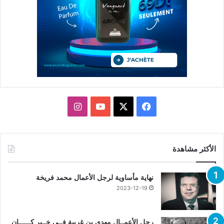
X
فيسبوك
يوتيوب
انستقرام
الأكثر مشاهدة
نهاية مأساوية لرجل الأعمال محمد فريخة
2023-12-19
رجل الأعمــال مهدي بن غربية فــي خــبر كــــــان