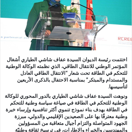
اختتمت رئيسة الديوان السيدة عفاف شاشي الطياري أشغال
المؤتمر الوطني للانتقال الطاقي، الذي نظمته الوكالة الوطنية
للتحكم في الطاقة تحت شعار “الانتقال الطاقي العادل
والمستدام والمبتكر” بمناسبة الاحتفال بالذكرى الأربعين
لتأسيسها.
ونوهت السيدة عفاف شاشي الطياري بالدور المحوري للوكالة
الوطنية للتحكم في الطاقة في صياغة سياسة وطنية للتحكم
في الطاقة بهدف بناء نموذج تنموي أكثر تنافسية وإرساء خبرة
وطنية معترفًا بها على الصعيدين الإقليمي والدولي، مبرزة
الجهود المتواصلة والتزام أجيال متعاقبة من المسؤولين
والمهندسين والخبراء والإطارات، في ترسيخ ثقافة وطنيّة