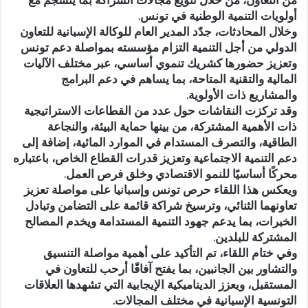
من التعاون، من خلال تنويع مجالات الشراكة بما ينسجم مع
أولويات التنمية الوطنية في تونس.
وخلال المحادثات، جدّد المدير العام للوكالة الإسبانية للتعاون
الدولي من أجل التنمية التزام مؤسسته بمواصلة دعم تونس
وتعزيز حضورها كشريك تنموي أساسي، عبر مختلف الآليات
المالية والتقنية المتاحة، بما يساهم في دعم البرامج
والمشاريع ذات الأولوية.
وقد تركزت النقاشات حول عدد من القطاعات الاستراتيجية
ذات الأهمية المشتركة، من بينها حماية البيئة، والنجاعة
الطاقية، والتصرف المستدام في الموارد المائية، إضافة إلى
دعم التنمية الاجتماعية وتعزيز قدرات القطاع الخاص، باعتباره
محركًا أساسيًا للنمو الاقتصادي وخلق فرص العمل.
ويعكس هذا اللقاء حرص تونس وإسبانيا على مواصلة تعزيز
تعاونهما الثنائي، وترسيخ شراكة قائمة على التضامن وتبادل
الخبرات، بما يدعم جهود التنمية المستدامة ويخدم المصالح
المشتركة للبلدين.
وفي ختام اللقاء، تم التأكيد على أهمية مواصلة التنسيق
والتشاور بين الجانبين، بما يفتح آفاقًا أرحب للتعاون في
المستقبل، ويعزز الديناميكية الإيجابية التي تشهدها العلاقات
التونسية الإسبانية في مختلف المجالات.