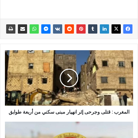
المغرب : قتلى وجرحى إثر انهيار مبنى سكني من أربعة طوابق