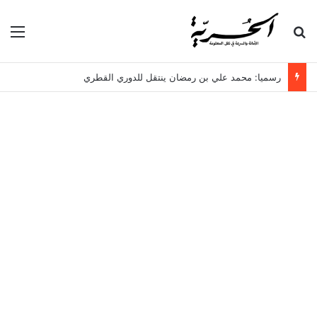
بحث عن
الق
رسميا: محمد علي بن رمضان ينتقل للدوري القطري