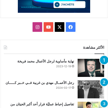
X
فيسبوك
يوتيوب
انستقرام
الأكثر مشاهدة
نهاية مأساوية لرجل الأعمال محمد فريخة
2023-12-19
رجل الأعمــال مهدي بن غربية فــي خــبر كــــــان
2024-02-17
تفاصيل إحباط عمليّة فرار أحد أكبر الحيتان من