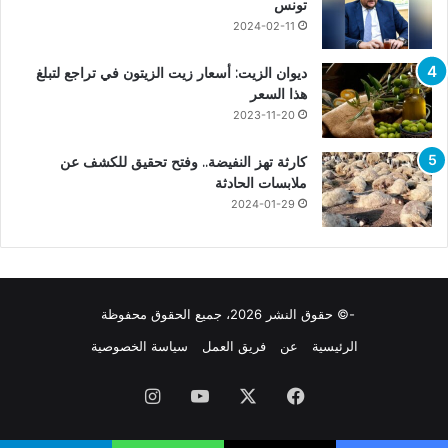
تونس
2024-02-11
ديوان الزيت: أسعار زيت الزيتون في تراجع لتبلغ
هذا السعر
2023-11-20
كارثة تهز النفيضة.. وفتح تحقيق للكشف عن
ملابسات الحادثة
2024-01-29
-© حقوق النشر 2026، جميع الحقوق محفوظة
الرئيسية
عن
فريق العمل
سياسة الخصوصية
فيسبوك
X
يوتيوب
انستقرام