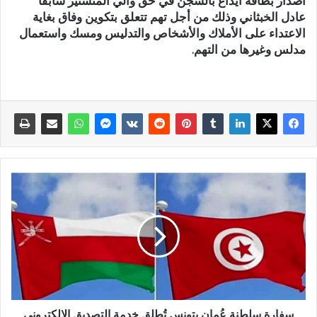
اصدار بطاقة ايداع بالسجن في حق والي المنستير سابقا
عادل الخبثاني وذلك من أجل تهم تتعلق بتكوين وفاق بغاية
الاعتداء على الأملاك والأشخاص والتدليس ومسك واستعمال
مدلس وغيرها من التهم.
سفارة سلطنة عُمان بتونس تُطلق خدمة التصديق الإلكتروني