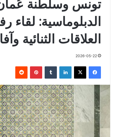
تونس وسلطنة عُمان 
الدبلوماسية: لقاء ر
العلاقات الثنائية وآ
2026-05-22
فيسبوك
X
لينكدإن
بينتيريست