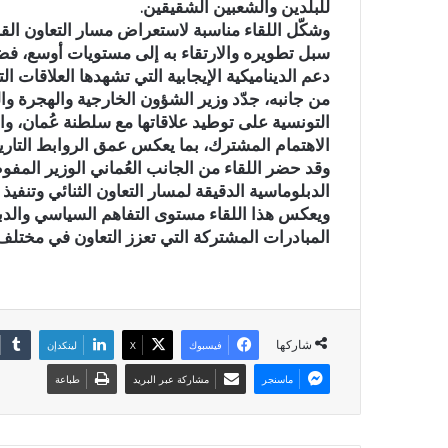
للبلدين والشعبين الشقيقين.
وشكّل اللقاء مناسبة لاستعراض مسار التعاون الق
سبل تطويره والارتقاء به إلى مستويات أوسع، فضلاً
دعم الديناميكية الإيجابية التي تشهدها العلاقات التو
من جانبه، جدّد وزير الشؤون الخارجية والهجرة و
التونسية على توطيد علاقاتها مع سلطنة عُمان، وا
الاهتمام المشترك، بما يعكس عمق الروابط التاريخي
وقد حضر اللقاء من الجانب العُماني الوزير المفوض
الدبلوماسية الدقيقة لمسار التعاون الثنائي وتنفيذ
ويعكس هذا اللقاء مستوى التفاهم السياسي وال
المبادرات المشتركة التي تعزز التعاون في مختلف
شاركها
فيسبوك
X
لينكدإن
ماسنجر
مشاركة عبر البريد
طباعة