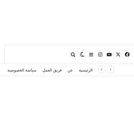
X
فيسبوك
يوتيوب
انستقرام
بحث عن
إضافة عمود جانبي
الوضع المظلم
الرئيسية
عن
فريق العمل
سياسة الخصوصية