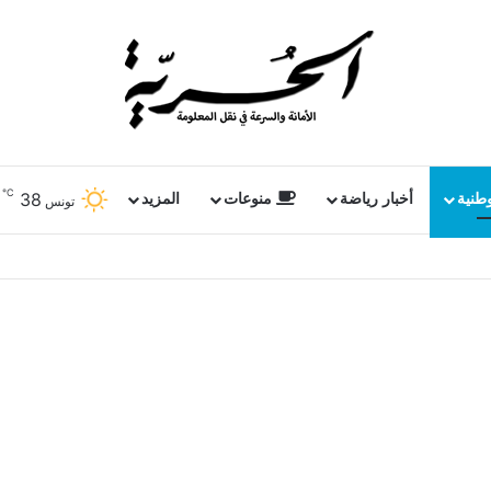
℃
38
وطنية
أخبار رياضة
منوعات
المزيد
تونس