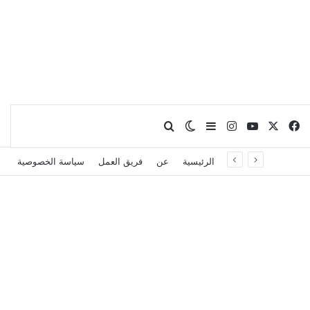
X
فيسبوك
يوتيوب
انستقرام
بحث عن
إضافة عمود جانبي
الوضع المظلم
الرئيسية
عن
فريق العمل
سياسة الخصوصية