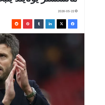
2026-05-22
فيسبوك
X
لينكدإن
بينتيريست