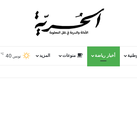
℃
40
وطنية
أخبار رياضة
منوعات
المزيد
تونس