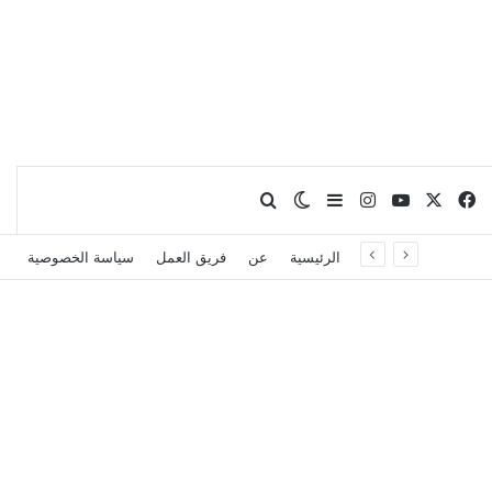
X
فيسبوك
يوتيوب
انستقرام
بحث عن
إضافة عمود جانبي
الوضع المظلم
الرئيسية
عن
فريق العمل
سياسة الخصوصية