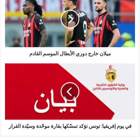
ميلان خارج دوري الأبطال الموسم القادم
في يوم إفريقيا: تونس تؤكد تمسّكها بقارة موحّدة وسيّدة القرار