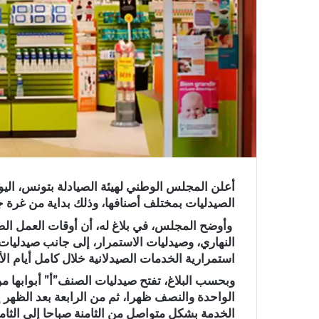
أعلن المجلس الوطني لهيئة الصيادلة بتونس، اليو
الصيدليات بمختلف أصنافها، وذلك بداية من غرة جوان 2026 إلى غاية 31 أو
وأوضح المجلس، في بلاغ له، أن أوقات العمل ا
النهاري، وصيدليات الاستمرار، إلى جانب صيدلي
استمرارية الخدمات الصيدلانية خلال كامل أيام ال
وبحسب البلاغ، تفتح صيدليات الصنف”أ” أبوابها من 
الواحدة والنصف ظهرا، ثم من الرابعة بعد الظهر 
الخدمة بشكل متواصل من الثامنة صباحا إلى الثام