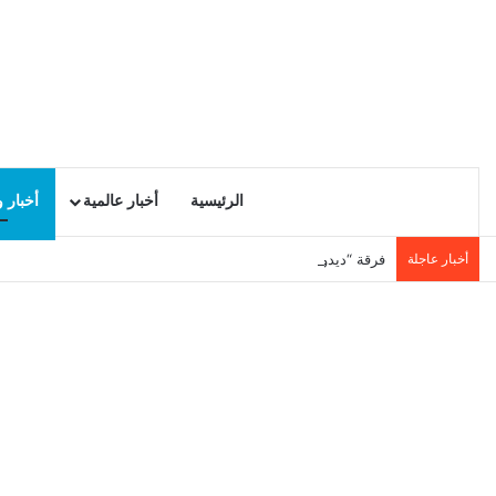
الرئيسية
أخبار عالمية
أخبار 
أخبار عاجلة
فرقة “ديدوبلومان” التركية تغني للحب والحياة في أول عروضها بت