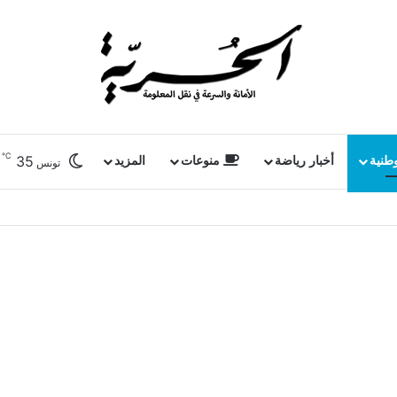
℃
35
وطنية
أخبار رياضة
منوعات
المزيد
تونس
ونس وإفريقيا على ركح الحمامات