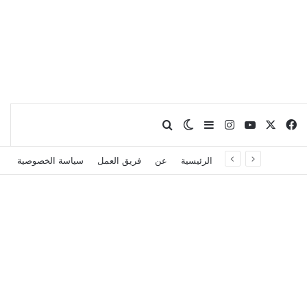
X
فيسبوك
يوتيوب
انستقرام
بحث عن
إضافة عمود جانبي
الوضع المظلم
الرئيسية
عن
فريق العمل
سياسة الخصوصية