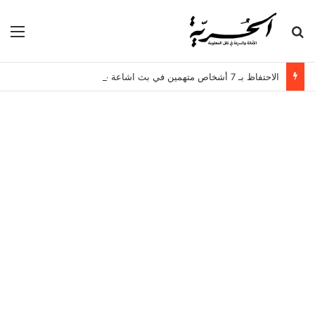
بحث عن
الق
الاحتفاظ بـ 7 أشخاص متهمين في بث اشاعة حرق سجن المسعدين