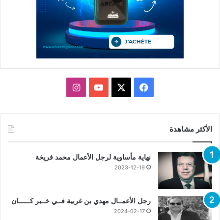
X
فيسبوك
يوتيوب
انستقرام
الأكثر مشاهدة
نهاية مأساوية لرجل الأعمال محمد فريخة
2023-12-19
رجل الأعمــال مهدي بن غربية فــي خــبر كــــــان
2024-02-17