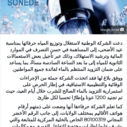
#image_title
دعت الشركة الوطنية لاستغلال وتوزيع المياه حرفائها بمناسبة
عيد الأضحى، إلى المساهمة في حسن التصرف في الموارد
المائية وترشيد الاستهلاك، وذلك عبر تأجيل بعض الاستعمالات
الثانوية للمياه إلى ما بعد الساعة السادسة مساءً، بما يساعد
على ضمان التزويد المنتظم بالماء لفائدة جميع المواطنين.
ووفق بلاغ لها فقد اتخذت الشركة جملة من الإجراءات
الوقائية والتنظيمية الاستباقية، في إطار الحرص على
استمرارية التزويد بالماء الصالح للشرب خلال أيام العيد، حيث
تم تجنيد 1200 عونا وإطارًا تحسبا لكل طارئ.
كما تعلم الشركة حرفاءها أنها وضعت على ذمتهم أرقام
هواتف الأقاليم بمختلف الولايات، إلى جانب الرقم الأخضر
المجاني 80100319 الخاص بالخلية المركزية للمتابعة والتي
يشرف عليها إطارات مختصة للتفاعل الفوري مع مكالمات