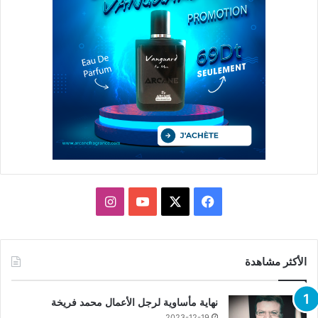
X
فيسبوك
يوتيوب
انستقرام
الأكثر مشاهدة
نهاية مأساوية لرجل الأعمال محمد فريخة
2023-12-19