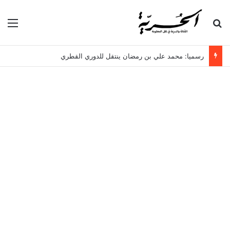
بحث عن
الق
رسميا: محمد علي بن رمضان ينتقل للدوري القطري