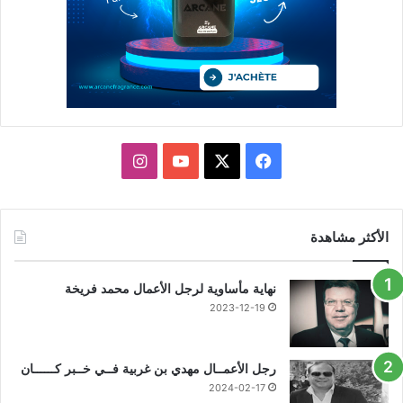
X
فيسبوك
يوتيوب
انستقرام
الأكثر مشاهدة
نهاية مأساوية لرجل الأعمال محمد فريخة
2023-12-19
رجل الأعمــال مهدي بن غربية فــي خــبر كــــــان
2024-02-17