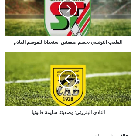
الملعب التونسي يحسم صفقتين استعدادا للموسم القادم
النادي البنزرتي: وضعيتنا سليمة قانونيا