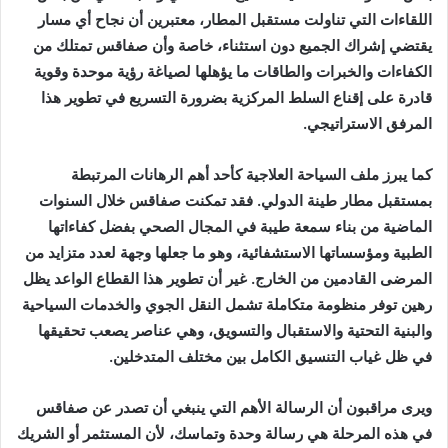
اللقاءات التي تناولت مستقبل المطار، معتبرين أن نجاح أي مسار
يقتضي إشراك الجميع دون استثناء، خاصة وأن صفاقس تمتلك من
الكفاءات والخبرات والطاقات ما يؤهلها لصياغة رؤية موحدة وقوية
قادرة على إقناع السلط المركزية بضرورة التسريع في تطوير هذا
المرفق الاستراتيجي.
كما يبرز ملف السياحة العلاجية كأحد أهم الرهانات المرتبطة
بمستقبل مطار طينة الدولي. فقد تمكنت صفاقس خلال السنوات
الماضية من بناء سمعة طيبة في المجال الصحي بفضل كفاءاتها
الطبية ومؤسساتها الاستشفائية، وهو ما جعلها وجهة لعدد متزايد من
المرضى القادمين من الخارج. غير أن تطوير هذا القطاع الواعد يظل
رهين توفر منظومة متكاملة تشمل النقل الجوي والخدمات السياحية
والبنية التحتية والاستقبال والتسويق، وهي عناصر يصعب تحقيقها
في ظل غياب التنسيق الكامل بين مختلف المتدخلين.
ويرى مراقبون أن الرسالة الأهم التي ينبغي أن تصدر عن صفاقس
في هذه المرحلة هي رسالة وحدة وتماسك، لأن المستثمر أو الشريك