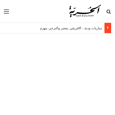
بحث عن
الق
مباريات ودية.. الافريقي ينتصر والترجي ينهزم