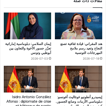
مقالات ذات صلة
هند المقراني: قيادة ثقافية تصنع
إيمان السلامي: دبلوماسية إماراتية
النجاح وتعيد رسم ملامح
تعزّز جسور الأخوة والتعاون بين
المهرجانات التونسية
أبوظبي وتونس
2026-07-03
2026-07-18
إيسيدرو أنطونيو غونثاليث أفونسو:
Isidro Antonio González
دبلوماسي الأزمات وصانع الجسور..
Afonso : diplomate de crise
كيف يعيد السفير الإسباني رسم
et bâtisseur de ponts: