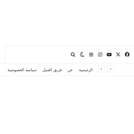
X
فيسبوك
يوتيوب
انستقرام
بحث عن
إضافة عمود جانبي
الوضع المظلم
الرئيسية
عن
فريق العمل
سياسة الخصوصية