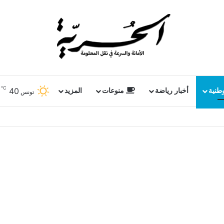
℃
40
وطنية
أخبار رياضة
منوعات
المزيد
تونس