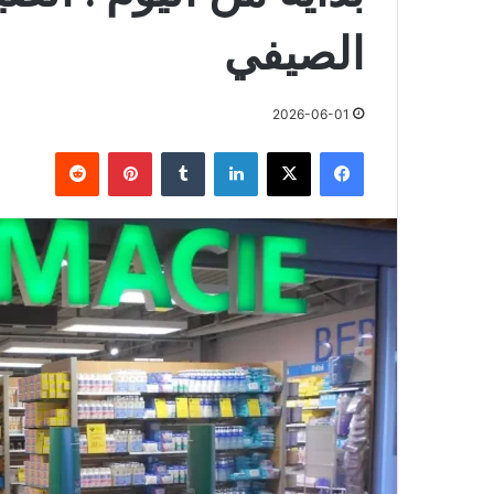
الصيفي
2026-06-01
فيسبوك
X
لينكدإن
بينتيريست