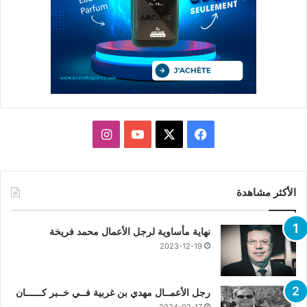
X
فيسبوك
يوتيوب
انستقرام
الأكثر مشاهدة
نهاية مأساوية لرجل الأعمال محمد فريخة
2023-12-19
رجل الأعمــال مهدي بن غربية فــي خــبر كــــــان
2024-02-17