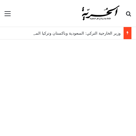
بحث عن
الق
وزير الخارجية التركي: السعودية وباكستان وتركيا الموقعة على اتفاقية مكة، ليست دولاً توسعية