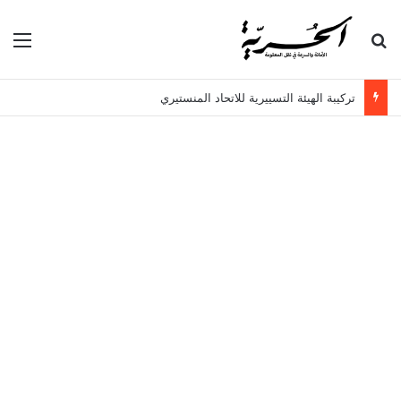
بحث عن
الق
تركيبة الهيئة التسييرية للاتحاد المنستيري