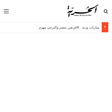
بحث عن
الق
مباريات ودية.. الافريقي ينتصر والترجي ينهزم