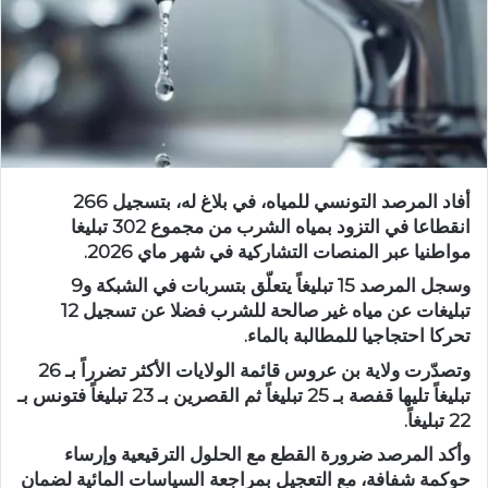
أفاد المرصد التونسي للمياه، في بلاغ له، بتسجيل 266
انقطاعا في التزود بمياه الشرب من مجموع 302 تبليغا
مواطنيا عبر المنصات التشاركية في شهر ماي 2026.
وسجل المرصد 15 تبليغاً يتعلّق بتسربات في الشبكة و9
تبليغات عن مياه غير صالحة للشرب فضلا عن تسجيل 12
تحركا احتجاجيا للمطالبة بالماء.
وتصدّرت ولاية بن عروس قائمة الولايات الأكثر تضرراً بـ 26
تبليغاً تليها قفصة بـ 25 تبليغاً ثم القصرين بـ 23 تبليغاً فتونس بـ
22 تبليغاً.
وأكد المرصد ضرورة القطع مع الحلول الترقيعية وإرساء
حوكمة شفافة، مع التعجيل بمراجعة السياسات المائية لضمان