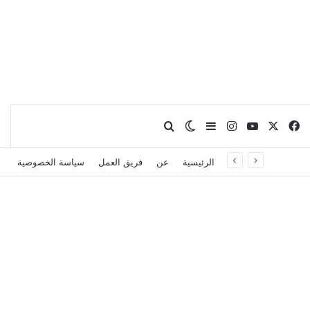
X
فيسبوك
يوتيوب
انستقرام
بحث عن
إضافة عمود جانبي
الوضع المظلم
الرئيسية
عن
فريق العمل
سياسة الخصوصية