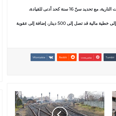
وأضاف أنه تم فرض رخصة سياقة خاصة بالدراجات النارية، مع تحديد سنّ 16 سنة كحد أدنى للقيادة،
كما ذكّر بأن عدم ارتداء الخوذة يعرض المخالفين إلى خطية مالية قد تصل إلى 500 دينار، إضافة إلى عقوبة
بينتيريست