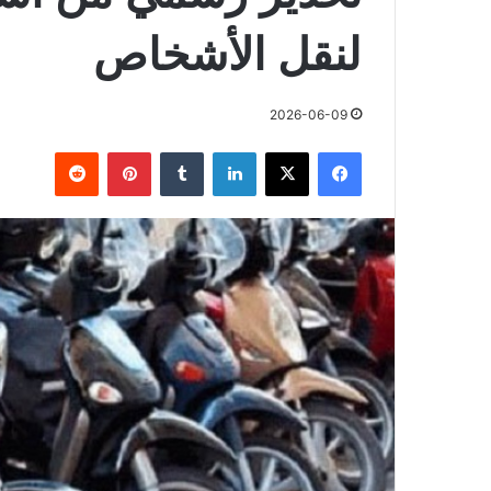
لنقل الأشخاص
2026-06-09
فيسبوك
X
لينكدإن
بينتيريست