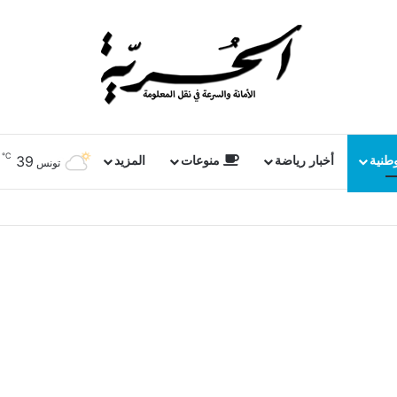
℃
39
وطنية
أخبار رياضة
منوعات
المزيد
تونس