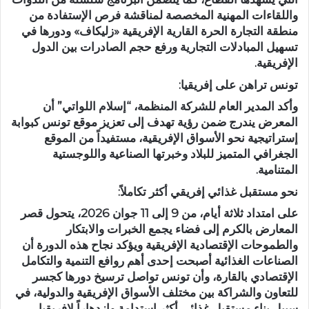
واللقاءات المهنية المخصصة لمناقشة فرص الإستفادة من
منطقة التجارة الحرة القارية الإفريقية «زليكاف» ودورها في
تسهيل المبادلات التجارية ورفع حجم الصادرات بين الدول
الإفريقية.
تونس تراهن على إفريقيا:
وأكد المدير العام للشركة المنظمة، “إسلام اللواتي” أن
المعرض يندرج ضمن رؤية تهدف إلى تعزيز موقع تونس كبوابة
إستراتيجية نحو الأسواق الإفريقية، مستفيداً من الموقع
الجغرافي المتميز للبلاد وخبرتها الصناعية واللوجستية
المتنامية.
نحو مستقبل غذائي إفريقي أكثر تكاملاً:
على امتداد ثلاثة أيام، من 9 إلى 11 جوان 2026، يتحول قصر
المعارض بالكرم إلى فضاء يجمع الخبرات والابتكار
والطموحات الإقتصادية الإفريقية ويؤكد نجاح هذه الدورة أن
الصناعات الغذائية أصبحت إحدى أهم روافع التنمية والتكامل
الإقتصادي بالقارة، وأن تونس تواصل ترسيخ دورها كجسر
للتعاون والشراكة بين مختلف الأسواق الإفريقية والدولية، في
سبيل بناء مستقبل غذائي أكثر استدامة وازدهاراً لإفريقيا.