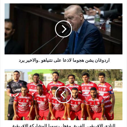
اردوغان يشن هجوما لاذعا على نتنياهو ..والاخير يرد
النادي الإفريقي.. الفريق مؤهل رسميا للمشاركة الإفريقية