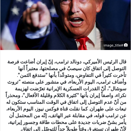
#image_title
قال الرئيس الأميركي، دونالد ترامب، إنّ إيران أضاعت فرصة
التوصل إلى اتفاق كان سيصبّ في مصلحتها، معتبراً أنها
تأخرت كثيراً في التفاوض، ومتوعّداً بأنها “ستدفع الثمن”.
وأضاف ترامب، اليوم الأربعاء، في منشور على منصته “تروث
سوشال”، أنّ القدرات العسكرية الإيرانية تعرّضت لهزيمة
نكراء، واصفاً إيران بأنها “كثيرة الكلام وقليلة الأفعال”، ومحذراً
من أنّ عدم التوصل إلى اتفاق في الوقت المناسب ستكون له
تبعات على طهران. كما نقلت قناة فوكس نيوز، اليوم الأربعاء،
عن ترامب قوله، في مقابلة عبر الهاتف، إنّه من المحتمل أن
يأمر بشنّ ضربات جديدة على محطات طاقة وجسور إيرانية،
لأنّ طهران تستغرق وقتاً طويلاً جداً للتوصّل إلى اتفاق.