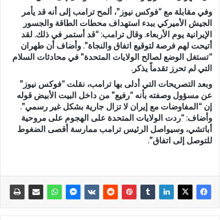
وفي مقابلة مع “فوكس نيوز”، ألمح ترامب إلى أنه قد يأمر
الجيش الأميركي ببدء استهداف محطات الطاقة والجسور
الإيرانية يوم الأربعاء. وقال ترامب: “قد أستمر في ذلك. لقد
أتيحت لهم فرصة لتوقيع اتفاق والنجاة”. وأضاف أن طهران
“تستغل الوضع لصالح الولايات المتحدة” في محادثات السلام
التي لم تحرز تقدماً يذكر.
وبعد التصريحات التي أدلى بها ترامب، نقلت “فوكس نيوز”
عن مسؤول وصفته بأنه “رفيع” من داخل البيت الأبيض قوله
إن “المفاوضات مع إيران لا تزال جارية بشكل غير رسمي”.
وأضاف: “ردت الولايات المتحدة على الهجوم على مروحية
أباتشي، وسيواصل الرئيس ترامب ممارسة أقصى الضغوط
للتوصل إلى اتفاق”.