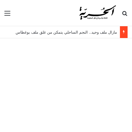
بحث عن
الق
مازال ملف وحيد.. النجم الساحلي يتمكن من غلق ملف بوغطاس