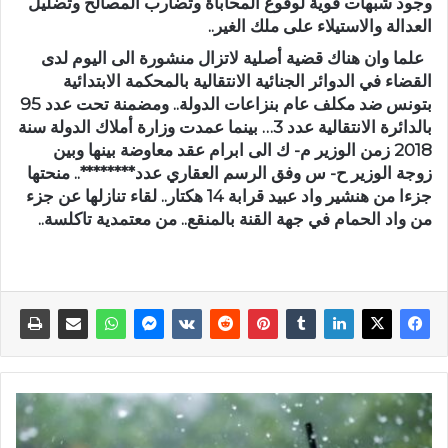
وجود شبهات قوية لوقوع المحاباة وتضارب المصالح وتضليل
العدالة والاستيلاء على ملك الغير..
علما وان هناك قضية أصلية لاتزال منشورة الى اليوم لدى
القضاء في الدوائر الجنائية الانتقالية بالمحكمة الابتدائية
بتونس ضد مكلف عام بنزاعات الدولة.. ومضمنة تحت عدد 95
بالدائرة الانتقالية عدد 3… بينما عمدت وزارة أملاك الدولة سنة
2018 زمن الوزير م- ك الى ابرام عقد معاوضة بينها وبين
زوجة الوزير ح- س وفق الرسم العقاري عدد********.. منحتها
جزءا من هنشير واد عبيد قرابة 14 هكتار.. لقاء تنازلها عن جزء
من واد الحمام في جهة القنة بالمنقع.. من معتمدية تاكلسة..