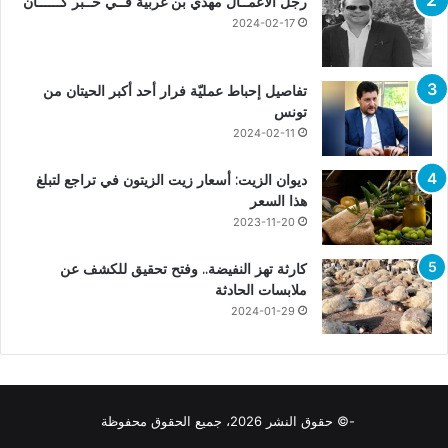
رجل الأعمــال مهدي بن غربية فــي خــبر كــــــان
2024-02-17
تفاصيل إحباط عمليّة فرار أحد أكبر الحيتان من
تونس
2024-02-11
ديوان الزيت: أسعار زيت الزيتون في تراجع لتبلغ
هذا السعر
2023-11-20
كارثة تهز النفيضة.. وفتح تحقيق للكشف عن
ملابسات الحادثة
2024-01-29
-© حقوق النشر 2026، جميع الحقوق محفوظة