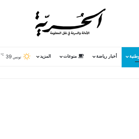
℃
39
وطنية
أخبار رياضة
منوعات
المزيد
تونس