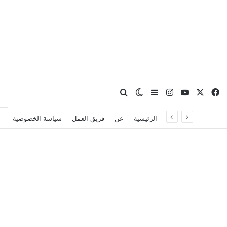
X
فيسبوك
يوتيوب
انستقرام
بحث عن
إضافة عمود جانبي
الوضع المظلم
الرئيسية
عن
فريق العمل
سياسة الخصوصية