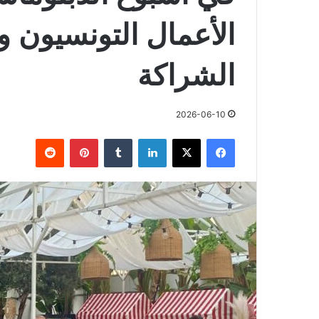
الأعمال التونسيون و
الشراكة
2026-06-10
فيسبوك
X
لينكدإن
بينتيريست