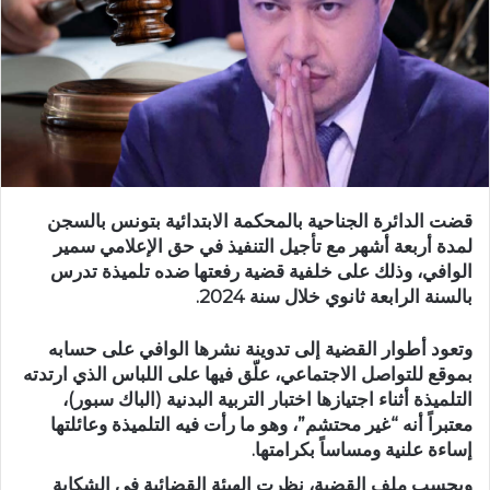
قضت الدائرة الجناحية بالمحكمة الابتدائية بتونس بالسجن
لمدة أربعة أشهر مع تأجيل التنفيذ في حق الإعلامي سمير
الوافي، وذلك على خلفية قضية رفعتها ضده تلميذة تدرس
بالسنة الرابعة ثانوي خلال سنة 2024.
وتعود أطوار القضية إلى تدوينة نشرها الوافي على حسابه
بموقع للتواصل الاجتماعي، علّق فيها على اللباس الذي ارتدته
التلميذة أثناء اجتيازها اختبار التربية البدنية (الباك سبور)،
معتبراً أنه “غير محتشم”، وهو ما رأت فيه التلميذة وعائلتها
إساءة علنية ومساساً بكرامتها.
وبحسب ملف القضية، نظرت الهيئة القضائية في الشكاية