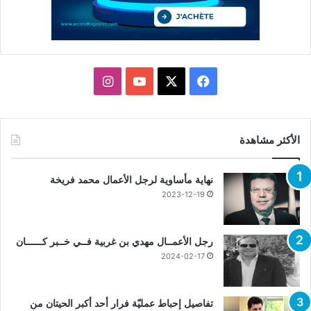
X
فيسبوك
يوتيوب
انستقرام
الأكثر مشاهدة
نهاية مأساوية لرجل الأعمال محمد فريخة
2023-12-19
رجل الأعمــال مهدي بن غربية فــي خــبر كــــــان
2024-02-17
تفاصيل إحباط عمليّة فرار أحد أكبر الحيتان من