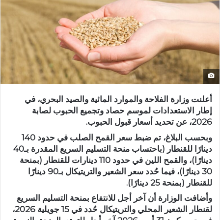
أعلنت وزارة الفلاحة والموارد المائية والصيد البحري، في
إطار الاستعدادات لموسم حصاد وتجميع الحبوب لصابة
2026، عن تحديد أسعار قبول الحبوب.
وبحسب البلاغ، تم ضبط سعر القمح الصلب في حدود 140
دينارًا للقنطار (باحتساب منحة التسليم السريع المقدرة بـ40
دينارًا)، والقمح اللين في حدود 110 دينارات للقنطار (بمنحة
30 دينارًا)، فيما حُدد سعر الشعير والتريتيكال بـ90 دينارًا
للقنطار (بمنحة 25 دينارًا).
وأضافت الوزارة أن آخر أجل للانتفاع بمنحة التسليم السريع
لقنطار الشعير المحلي والتريتيكال حُدد في 15 جويلية 2026،