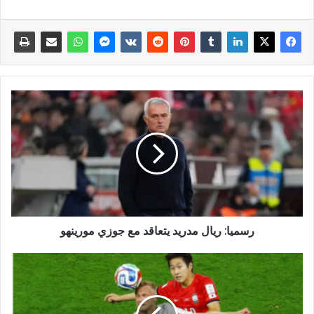
رسميا: ريال مدريد يتعاقد مع جوزي مورينهو