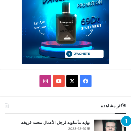
X
فيسبوك
يوتيوب
انستقرام
الأكثر مشاهدة
نهاية مأساوية لرجل الأعمال محمد فريخة
2023-12-19