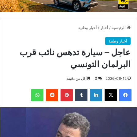
الرئيسية
/
أخبار
/
أخبار وطنية
أخبار وطنية
عاجل – سيارة تدهس نائب قرب
البرلمان التونسي
2026-06-12
0
أقل من دقيقة
فيسبوك
X
لينكدإن
بينتيريست
واتساب