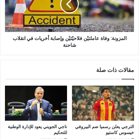
المزونة: وفاة عاملتيْن فلاحيّتيْن وإصابة أخريات في انقلاب
شاحنة
مقالات ذات صلة
الترجي يعلن رسميا ضم البيروفي
ناجي الجويني يعود للإدارة الوطنية
خيسوس كاستيو
للتحكيم