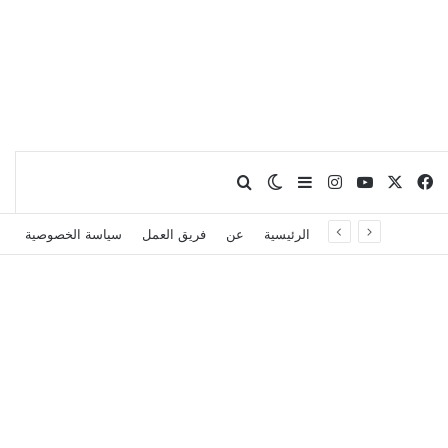
X
فيسبوك
يوتيوب
انستقرام
بحث عن
إضافة عمود جانبي
الوضع المظلم
الرئيسية
عن
فريق العمل
سياسة الخصوصية