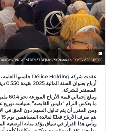
0I0EwNDdGWFhTREVZTDEjMzQ7IGd6aXApIFYvTVVTSFJPT00=
أرباح 
المستقر للشركة.
ويبلغ إ
ما يعكس التزام “دليس القابضة” بسياسة توزيع عو
يتم صرف الأرباح فعليًا لفائدة المساهمين يوم 15 جويلية 2026.
ويأتي هذا القرار في سياق يؤكد متانة الوضعية الم
بما يعزز ثقة المستثمرين ويكرّس مكانتها كأحد أب