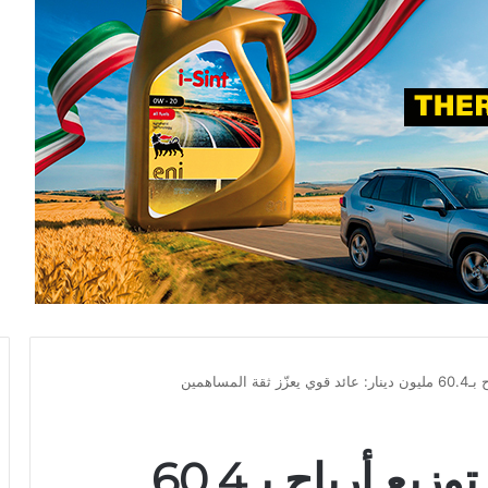
لمساهمين
“دليس القابضة” تُقرّ توزيع أرباح بـ60.4