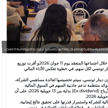
Ck4KTFNuYXBjaGF0LzEzLjc1LjAuNDUgKFNNLUEwNDdGOyBBbmRyb2lkIDE
عقدت شركة Délice Holding جلستها العامة ، خلال اجتماعها المنعقد يوم 11 جوان 2026و أقرت توزيع
بعنوان السنة المالية 2025 بقيمة 0.550 دينار تونسي لكل سهم، في خطوة تعكس الأداء المالي
جمالي قيمة الأرباح الموزعة نحو 60.4 مليون دينار تونسي، سيتم تخصيصها لفائدة مساهمي الشركة،
ائد منتظمة تدعم جاذبية السهم في السوق المالية.
ومن المقرر أن يتم تداول السهم دون الحق في الأرباح (Ex-dividend) بداية من 13 جويلية 2026، على أن
الية للشركة واستمرار قدرتها على تحقيق نتائج إيجابية،
رز الفاعلين في قطاع الصناعات الغذائية في تونس.