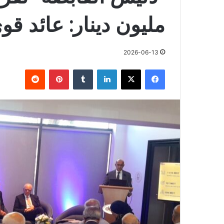
مليون دينار: عائد قو
2026-06-13
فيسبوك
X
لينكدإن
بينتيريست