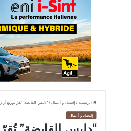
الرئيسية
/
إقتصاد و أعمال
/
“دليس القابضة” تُقرّ توزيع أرباح بـ60.4 مليون دينار: عائد قوي يعزّز ثقة ا
إقتصاد و أعمال