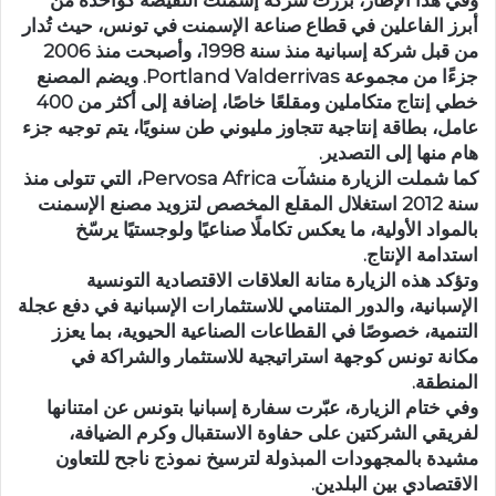
وفي هذا الإطار، برزت شركة إسمنت النفيضة كواحدة من
أبرز الفاعلين في قطاع صناعة الإسمنت في تونس، حيث تُدار
من قبل شركة إسبانية منذ سنة 1998، وأصبحت منذ 2006
جزءًا من مجموعة Portland Valderrivas. ويضم المصنع
خطي إنتاج متكاملين ومقلعًا خاصًا، إضافة إلى أكثر من 400
عامل، بطاقة إنتاجية تتجاوز مليوني طن سنويًا، يتم توجيه جزء
هام منها إلى التصدير.
كما شملت الزيارة منشآت Pervosa Africa، التي تتولى منذ
سنة 2012 استغلال المقلع المخصص لتزويد مصنع الإسمنت
بالمواد الأولية، ما يعكس تكاملًا صناعيًا ولوجستيًا يرسّخ
استدامة الإنتاج.
وتؤكد هذه الزيارة متانة العلاقات الاقتصادية التونسية
الإسبانية، والدور المتنامي للاستثمارات الإسبانية في دفع عجلة
التنمية، خصوصًا في القطاعات الصناعية الحيوية، بما يعزز
مكانة تونس كوجهة استراتيجية للاستثمار والشراكة في
المنطقة.
وفي ختام الزيارة، عبّرت سفارة إسبانيا بتونس عن امتنانها
لفريقي الشركتين على حفاوة الاستقبال وكرم الضيافة،
مشيدة بالمجهودات المبذولة لترسيخ نموذج ناجح للتعاون
الاقتصادي بين البلدين.