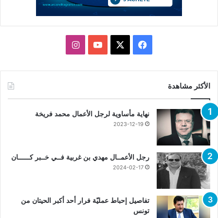
X
فيسبوك
يوتيوب
انستقرام
الأكثر مشاهدة
نهاية مأساوية لرجل الأعمال محمد فريخة
2023-12-19
رجل الأعمــال مهدي بن غربية فــي خــبر كــــــان
2024-02-17
تفاصيل إحباط عمليّة فرار أحد أكبر الحيتان من
تونس