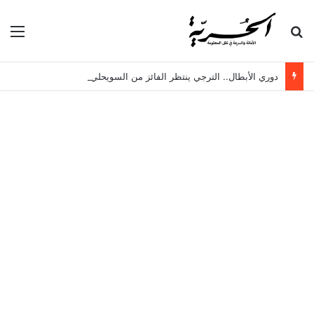
بحث عن
الق
دوري الأبطال.. الترجي ينتظر الفائز من السويحلي الليبي وبطل الزنجبار