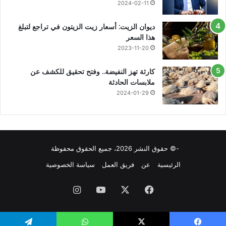
2024-02-11
ديوان الزيت: أسعار زيت الزيتون في تراجع لتبلغ
هذا السعر
2023-11-20
كارثة تهز النفيضة.. وفتح تحقيق للكشف عن
ملابسات الحادثة
2024-01-29
-© حقوق النشر 2026، جميع الحقوق محفوظة
الرئيسية
عن
فريق العمل
سياسة الخصوصية
فيسبوك
X
يوتيوب
انستقرام