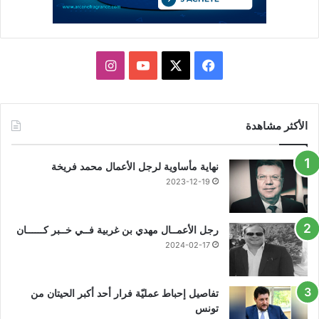
X
فيسبوك
يوتيوب
انستقرام
الأكثر مشاهدة
نهاية مأساوية لرجل الأعمال محمد فريخة
2023-12-19
رجل الأعمــال مهدي بن غربية فــي خــبر كــــــان
2024-02-17
تفاصيل إحباط عمليّة فرار أحد أكبر الحيتان من
تونس