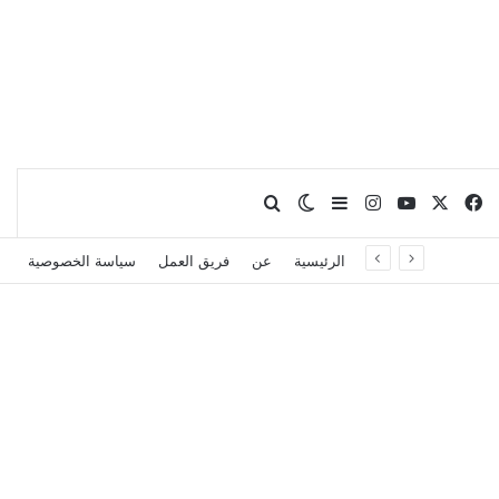
X
فيسبوك
يوتيوب
انستقرام
بحث عن
إضافة عمود جانبي
الوضع المظلم
الرئيسية
عن
فريق العمل
سياسة الخصوصية