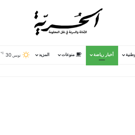
℃
30
وطنية
أخبار رياضة
منوعات
المزيد
تونس