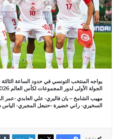
الجولة الأولى لدور المجموعات لكأس العالم 2026، وفي مايلي تشكيلة المنتخب التونسي الرسمية:
مهيب الشامخ – يان فاليري- علي العابدي -عمر ال
السخيري- راني خضيرة -حنبعل المجبري- الياس 
شاركها
فيسبوك
X
لينكدإن