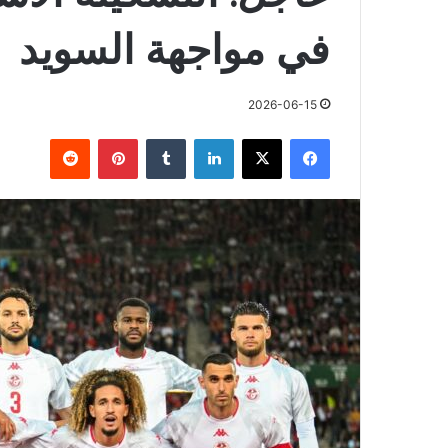
في مواجهة السويد
2026-06-15
فيسبوك
X
لينكدإن
بينتيريست