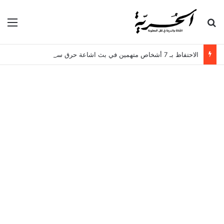
بحث عن
الق
الاحتفاظ بـ 7 أشخاص متهمين في بث اشاعة حرق سجن المسعدين