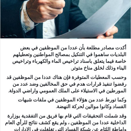
أكدت مصادر مطلعة بأن عددا من الموظفين في بعض
البلديات ساهموا في التنكيل بمصالح المواطنين وتعطيلهم
خاصة فيما يتعلق باسناد تراخيص الماء والكهرباء وتراخيص
اليناء وذلك لخلق مناخ متوتر.
وحسب المعطيات المتوفرة فإن هناك عددا من الموظفين قد
رفضوا تنفيذ قرارات هدم في حق المخالفين وضد عدد من
المورطين في الاستيلاء على الملك العمومي واراضي الدولة.
وكما تورط عدد من هؤلاء الموظفين في ملفات شبهات
الفساد وكانوا موالين لحركة النهضة.
وقد شملت التحقيقات التي قام بها فريق من التفقدية بوزارة
الداخلية عددا من الموظفين ، ولم يقع كشف نتائج للرأي العام
واماطة اللثام عن شبكة الفساد التي تغلغلت في الادارات