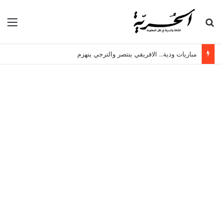
بحث عن
الق
مباريات ودية.. الافريقي ينتصر والترجي ينهزم