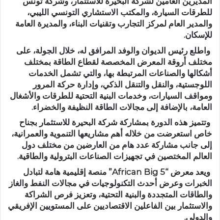
المديرين العامين لشركة البحيرة للاستثمار، وشركة تونس
للطرقات السيارة، والمكتب الاستشاري التونسي الليبي،
والمدير العام لمركز التجارب وتقنيات البناء، والمديرة العامة
للإسكان.
واطلع رئيس الديوان والوفد المرافق له، خلال الجولة، على
مختلف أروقة المعرض المخصصة لقطاع الطاقة بمختلف
أشكالها والصناعات المرتبطة بها، والتي تشمل الخدمات
اللوجستية، والنقل والتنقل الذكي، وإدارة حركة المرور
ومواقف السيارات، وخدمات البنية التحتية للطرقات والأشغال
العامة، بالإضافة إلى مجالات الطاقة النظيفة والخضراء.
وتتميز هذه الدورة بمشاركة شركة البحيرة للاستثمار بجناح
خاص استعرضت من خلاله أهم مشاريعها التنموية والعمرانية،
إلى جانب مشاركة عدد هام من العارضين من مختلف دول
العالم المختصين في تجهيزات الصناعات البترولية والطاقية.
ويعد معرض “African Big 5” منصة إقليمية هامة لتبادل
الخبرات وعرض أحدث التكنولوجيات في مجالات النفط والغاز
والطاقات المتجددة والبنية التحتية، وتعزيز فرص الشراكة
والاستثمار بين الفاعلين الاقتصاديين على المستويين الإفريقي
والدولي.