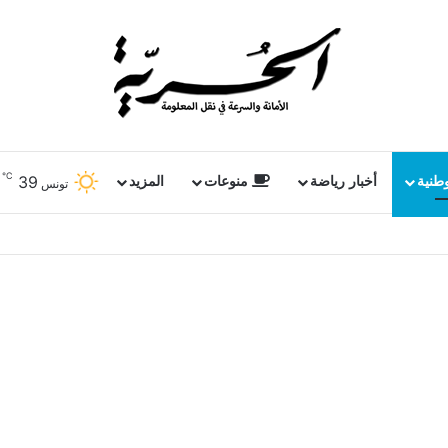
℃
39
وطنية
أخبار رياضة
منوعات
المزيد
تونس