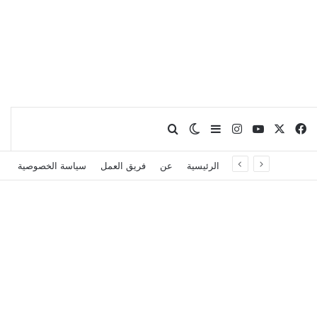
X
فيسبوك
يوتيوب
انستقرام
بحث عن
إضافة عمود جانبي
الوضع المظلم
الرئيسية
عن
فريق العمل
سياسة الخصوصية