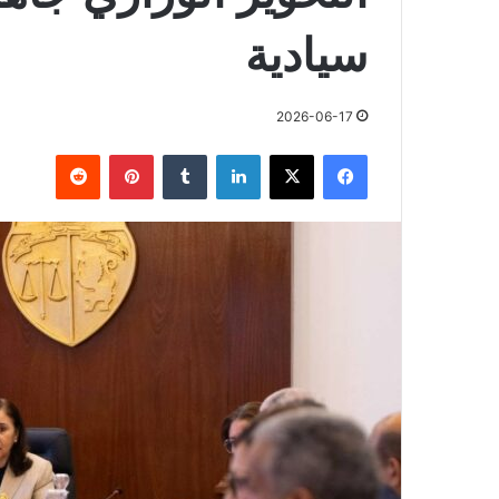
سيادية
2026-06-17
فيسبوك
X
لينكدإن
بينتيريست