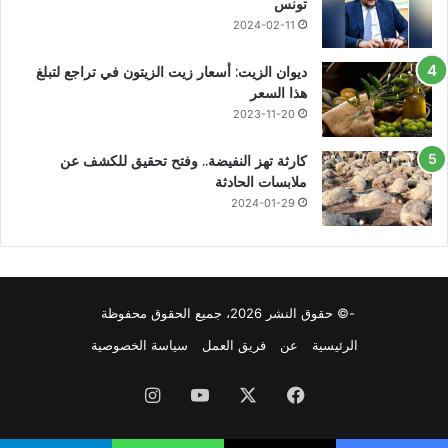
تونس
2024-02-11
ديوان الزيت: أسعار زيت الزيتون في تراجع لتبلغ
هذا السعر
2023-11-20
كارثة تهز النفيضة.. وفتح تحقيق للكشف عن
ملابسات الحادثة
2024-01-29
-© حقوق النشر 2026، جميع الحقوق محفوظة
الرئيسية
عن
فريق العمل
سياسة الخصوصية
فيسبوك
X
يوتيوب
انستقرام