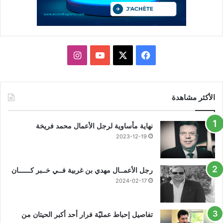
X
فيسبوك
يوتيوب
انستقرام
الأكثر مشاهدة
نهاية مأساوية لرجل الأعمال محمد فريخة
2023-12-19
رجل الأعمــال مهدي بن غربية فــي خــبر كــــــان
2024-02-17
تفاصيل إحباط عمليّة فرار أحد أكبر الحيتان من