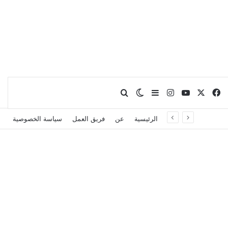
X
فيسبوك
يوتيوب
انستقرام
بحث عن
إضافة عمود جانبي
الوضع المظلم
الرئيسية
عن
فريق العمل
سياسة الخصوصية