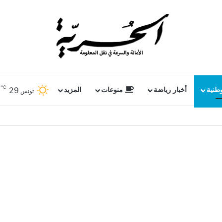
℃
29
وطنية
أخبار رياضة
منوعات
المزيد
تونس