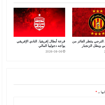
 الترجي ينتظر الفائز من
قرعة أبطال إفريقيا.. النادي الإفريقي
بي وبطل الزنجبار
يواجه دجوليبا المالي
2026-08-06
يها بـ
*