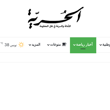
℃
38
وطنية
أخبار رياضة
منوعات
المزيد
تونس