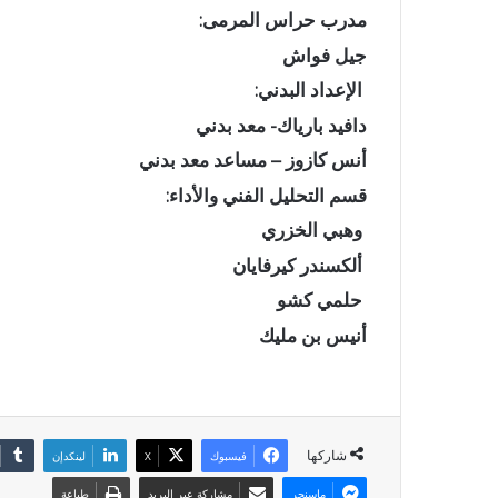
مدرب حراس المرمى:
جيل فواش
الإعداد البدني:
دافيد بارياك- معد بدني
أنس كازوز – مساعد معد بدني
قسم التحليل الفني والأداء:
وهبي الخزري
ألكسندر كيرفايان
حلمي كشو
أنيس بن مليك
شاركها
فيسبوك
X
لينكدإن
ماسنجر
مشاركة عبر البريد
طباعة