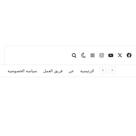
X
فيسبوك
يوتيوب
انستقرام
بحث عن
إضافة عمود جانبي
الوضع المظلم
الرئيسية
عن
فريق العمل
سياسة الخصوصية