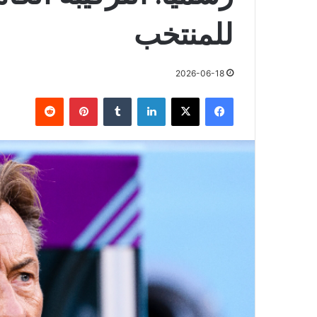
للمنتخب
2026-06-18
فيسبوك
X
لينكدإن
بينتيريست