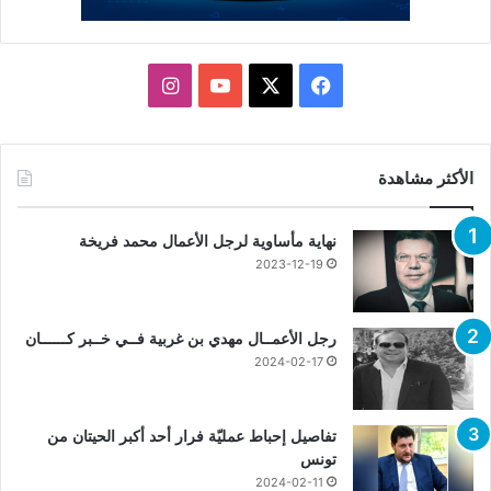
X
فيسبوك
يوتيوب
انستقرام
الأكثر مشاهدة
نهاية مأساوية لرجل الأعمال محمد فريخة
2023-12-19
رجل الأعمــال مهدي بن غربية فــي خــبر كــــــان
2024-02-17
تفاصيل إحباط عمليّة فرار أحد أكبر الحيتان من
تونس
2024-02-11