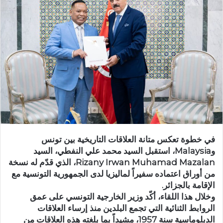
في خطوة تعكس متانة العلاقات التاريخية بين تونس
وMalaysia، استقبل السيد محمد علي النفطي، السيد
Rizany Irwan Muhamad Mazalan، الذي قدّم له نسخة
من أوراق اعتماده سفيراً لماليزيا لدى الجمهورية التونسية مع
الإقامة بالجزائر.
وخلال هذا اللقاء، أكّد وزير الخارجية التونسي على عمق
الروابط الثنائية التي تجمع البلدين منذ إرساء العلاقات
الدبلوماسية سنة 1957، مشيداً بما بلغته هذه العلاقات من