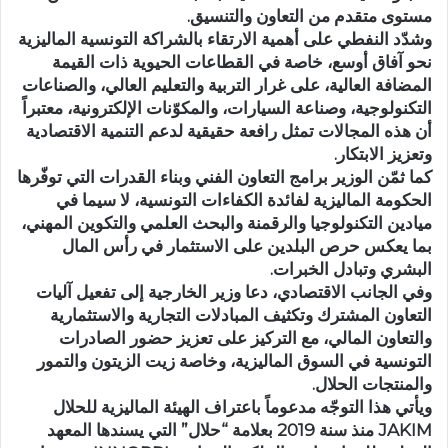
مستوى متقدم من التعاون والتنسيق.
وشدّد النفطي على أهمية الارتقاء بالشراكة التونسية الماليزية
نحو آفاق أوسع، خاصة في القطاعات الحيوية ذات القيمة
المضافة العالية، على غرار التربية والتعليم العالي، والصناعات
التكنولوجية، وصناعة السيارات، والمكوّنات الإلكترونية، معتبراً
أن هذه المجالات تمثل رافعة حقيقية لدعم التنمية الاقتصادية
وتعزيز الابتكار.
كما ثمّن الوزير برامج التعاون الفني وبناء القدرات التي توفّرها
الحكومة الماليزية لفائدة الكفاءات التونسية، لا سيما في
ميادين التكنولوجيا والرقمنة والبحث العلمي والتكوين المهني،
بما يعكس حرص البلدين على الاستثمار في رأس المال
البشري وتبادل الخبرات.
وفي الجانب الاقتصادي، دعا وزير الخارجية إلى تفعيل آليات
التعاون المشترك وتكثيف المبادلات التجارية والاستثمارية
والتعاون المالي، مع التركيز على تعزيز حضور الصادرات
التونسية في السوق الماليزية، وخاصة زيت الزيتون والتمور
والمنتجات الحلال.
ويأتي هذا التوجّه مدعوماً باعتراف الهيئة الماليزية للحلال
JAKIM منذ سنة 2019 بعلامة “حلال” التي يسندها المعهد