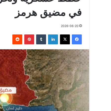
في مضيق هرمز
2026-06-20
فيسبوك
X
لينكدإن
بينتيريست