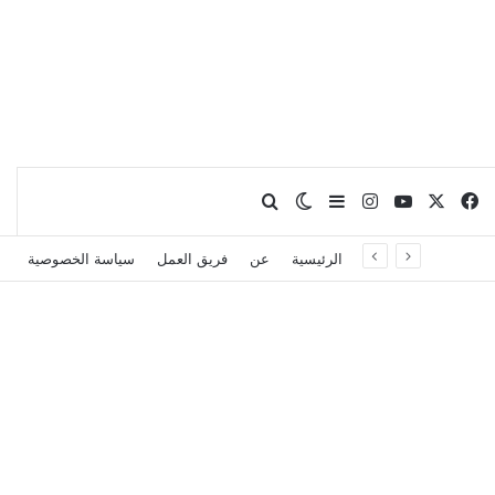
X
فيسبوك
يوتيوب
انستقرام
بحث عن
إضافة عمود جانبي
الوضع المظلم
الرئيسية
عن
فريق العمل
سياسة الخصوصية