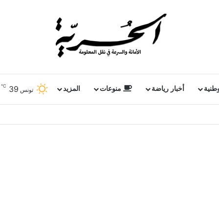
℃
39
وطنية
أخبار رياضة
منوعات
المزيد
تونس