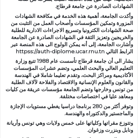
الشهادات الصادرة عن جامعة قرطاج.
وأكدت الجامعة، أهمية هذه الخدمة في مكافحة الشهادات
المزورة وتمكين المؤسسات وأصحاب العمل من التثبت من
صحة الشهادات الكترونيا وتسريع الاجراءات الادارية للطلبة
والخريجين وتعزيز الثقة في الشهادات الصادرة عن الجامعة
وأشارت الجامعة، إلى أنه يمكن الولوج الى هذه المنصة عبر
الرابط التالي httpss://auth-diplome.ucar.rnu.tn⁠
يشار الى أن جامعة قرطاج تأسست عام 1988 تتبع وزارة
التعليم العالي والبحث العلمي، وتضم عشرات المؤسسات
الأكاديمية ومراكز البحث، وتقدم تعليما شاملا في الهندسة
والقانون والعلوم الإنسانية والاقتصاد والفلاحة لآلاف الطلبة
من تونس وخارجها وتضم الجامعة مؤسسات عريقة من كليات
ومعاهد عليا في اختصاصات مختلفة.
وتوفر أكثر من 280 برنامجا دراسيا يغطي مستويات الإجازة
والماجستير والدكتوراه والهندسة.
وتتوزع مقراتها وكلياتها على خمس ولايات وهي تونس وأريانة
ونابل وبنزرت وزغوان.