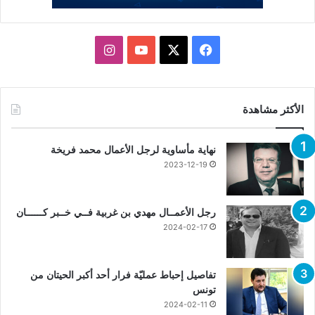
X
فيسبوك
يوتيوب
انستقرام
الأكثر مشاهدة
نهاية مأساوية لرجل الأعمال محمد فريخة
2023-12-19
رجل الأعمــال مهدي بن غربية فــي خــبر كــــــان
2024-02-17
تفاصيل إحباط عمليّة فرار أحد أكبر الحيتان من
تونس
2024-02-11