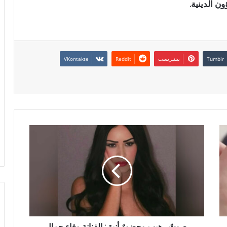
ن الدينية.
بينتيريست
صوتٌ رهيب وحضورٌ أنيق: الفنانة وفاء جمال