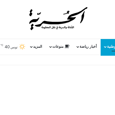
℃
40
وطنية
أخبار رياضة
منوعات
المزيد
تونس