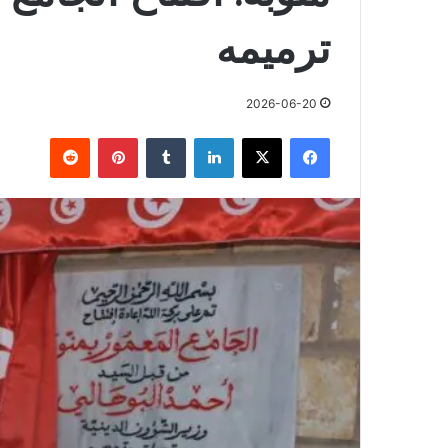
ترميمه
2026-06-20
فيسبوك
X
لينكدإن
بينتيريست