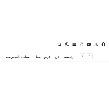
X
فيسبوك
يوتيوب
انستقرام
بحث عن
إضافة عمود جانبي
الوضع المظلم
الرئيسية
عن
فريق العمل
سياسة الخصوصية