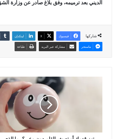
الديني بعد ترميمه، وفق بلاغ صادر عن وزارة الشؤو
شاركها
فيسبوك
X
لينكدإن
ماسنجر
مشاركة عبر البريد
طباعة
تهز قدمك أو تعبث بالقلم دون وعي؟.. ما الذي